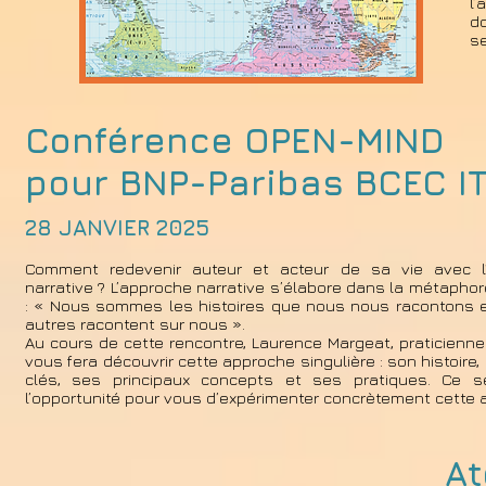
l’
d
s
Conférence OPEN-MIND
pour BNP-Paribas BCEC I
28 JANVIER 2025
Comment redevenir auteur et acteur de sa vie avec l
narrative ? L’approche narrative s’élabore dans la métaphore 
: « Nous sommes les histoires que nous nous racontons e
autres racontent sur nous ».
Au cours de cette rencontre, Laurence Margeat, praticienne 
vous fera découvrir cette approche singulière : son histoire,
clés, ses principaux concepts et ses pratiques. Ce s
l’opportunité pour vous d’expérimenter concrètement cette
At